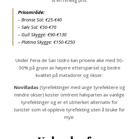
til en rimelig pris.
Prisområde:
– Bronse Sol: €25-€40
– Sølv Sol: €50-€70
– Gull Skygge: €90-€130
– Platina Skygge: €150-€250
Under Feria de San Isidro kan prisene øke med 30-
50% på grunn av høyere etterspørsel og bedre
kvalitet på matadorer og okser.
Novilladas
(tyrefektinger med unge tyrefektere og
mindre okser) koster omtrent halvparten av vanlige
tyrefektinger og er et utmerket alternativ for
turister som vil oppleve tyrefekting uten å bruke for
mye.