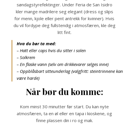
søndagstyrefektinger. Under Feria de San Isidro
kler mange madrilere seg elegant (dress og slips
for menn, kjole eller pent antrekk for kvinner). Hvis
du vil fordype deg fullstendig i atmosfæren, kle deg
litt fint.
Hva du bør ta med:
– Hatt eller caps hvis du sitter i solen
– Solkrem
– En flaske vann (selv om drikkevarer selges inne)
– Oppblåsbart sitteunderlag (valgfritt: steintrinnene kan
være harde)
Når bør du komme:
Kom minst 30 minutter før start. Du kan nyte
atmosfæren, ta en øl eller en tapa i kioskene, og
finne plassen din i ro og mak.