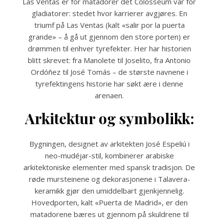
Las Ventas er for matadorer det Colosseum var for
gladiatorer: stedet hvor karrierer avgjøres. En
triumf på Las Ventas (kalt «salir por la puerta
grande» – å gå ut gjennom den store porten) er
drømmen til enhver tyrefekter. Her har historien
blitt skrevet: fra Manolete til Joselito, fra Antonio
Ordóñez til José Tomás – de største navnene i
tyrefektingens historie har søkt ære i denne
arenaen.
Arkitektur og symbolikk:
Bygningen, designet av arkitekten José Espeliú i
neo-mudéjar-stil, kombinerer arabiske
arkitektoniske elementer med spansk tradisjon. De
røde mursteinene og dekorasjonene i Talavera-
keramikk gjør den umiddelbart gjenkjennelig.
Hovedporten, kalt «Puerta de Madrid», er den
matadorene bæres ut gjennom på skuldrene til